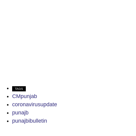
TAGS
CMpunjab
coronavirusupdate
punajb
punajbibulletin