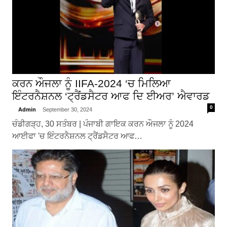
ਕਰਨ ਔਜਲਾ ਨੂੰ IIFA-2024 ‘ਚ ਮਿਲਿਆ
ਇੰਟਰਨੈਸ਼ਨਲ ‘ਟ੍ਰੈਂਡਸੈਟਰ ਆਫ ਦਿ ਈਅਰ’ ਐਵਾਰਡ
0
Admin
September 30, 2024
ਚੰਡੀਗੜ੍ਹ, 30 ਸਤੰਬਰ | ਪੰਜਾਬੀ ਗਾਇਕ ਕਰਨ ਔਜਲਾ ਨੂੰ 2024
ਆਈਫਾ 'ਚ ਇੰਟਰਨੈਸ਼ਨਲ ਟ੍ਰੈਂਡਸੈਟਰ ਆਫ…