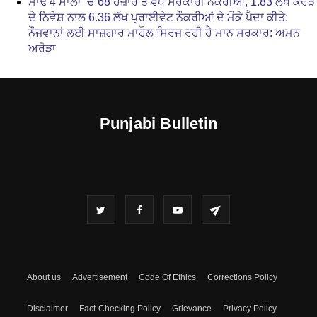
ਸਾਢੇ 4 ਸਾਲਾਂ ‘ਚ 68 ਹਜ਼ਾਰ ਤੋਂ ਵੱਧ ਸਰਕਾਰੀ ਨੌਕਰੀਆਂ, 1.83 ਲੱਖ ਕਰੋੜ
ਦੇ ਨਿਵੇਸ਼ ਨਾਲ 6.36 ਲੱਖ ਪ੍ਰਾਈਵੇਟ ਨੌਕਰੀਆਂ ਦੇ ਮੌਕੇ ਪੈਦਾ ਕੀਤੇ:
ਨੌਜਵਾਨਾਂ ਲਈ ਸਾਜ਼ਗਾਰ ਮਾਹੌਲ ਸਿਰਜ ਰਹੀ ਹੈ ਮਾਨ ਸਰਕਾਰ: ਅਮਨ
ਅਰੋੜਾ
Punjabi Bulletin
About us
Advertisement
Code Of Ethics
Corrections Policy
Disclaimer
Fact-Checking Policy
Grievance
Privacy Policy