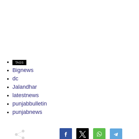
TAGS
Bignews
dc
Jalandhar
latestnews
punjabbulletin
punjabnews