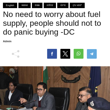
English
जालंधर
पंजाब
ਜਲੰਧਰ
ਪੰਜਾਬ
ਮੁੱਖ ਖਬਰਾਂ
No need to worry about fuel
supply, people should not to
do panic buying -DC
Admin