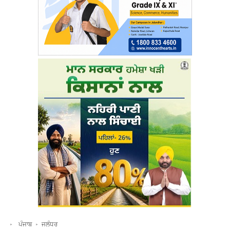
ਪੰਜਾਬ
ਜਲੰਧਰ