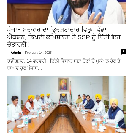
ਪੰਜਾਬ ਸਰਕਾਰ ਦਾ ਭ੍ਰਿਸ਼ਟਾਚਾਰ ਵਿਰੁੱਧ ਵੱਡਾ
ਐਕਸ਼ਨ, ਡਿਪਟੀ ਕਮਿਸ਼ਨਰਾਂ ਤੇ SSP ਨੂੰ ਦਿੱਤੀ ਇਹ
ਚੇਤਾਵਨੀ !
0
Admin
February 14, 2025
ਚੰਡੀਗੜ੍ਹ, 14 ਫਰਵਰੀ | ਦਿੱਲੀ ਵਿਧਾਨ ਸਭਾ ਚੋਣਾਂ ਦੇ ਮੁਕੰਮਲ ਹੋਣ ਤੋਂ
ਬਾਅਦ ਹੁਣ ਪੰਜਾਬ…