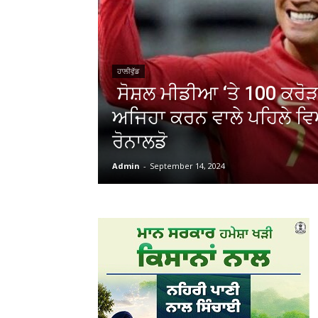
ਹਾਲੀਵੁੱਡ
ਸੋਸ਼ਲ ਮੀਡੀਆ ‘ਤੇ 100 ਕਰੋੜ
ਅਜਿਹਾ ਕਰਨ ਵਾਲੇ ਪਹਿਲੇ ਵ
ਰੋਨਾਲਡੋ
Admin
-
September 14, 2024