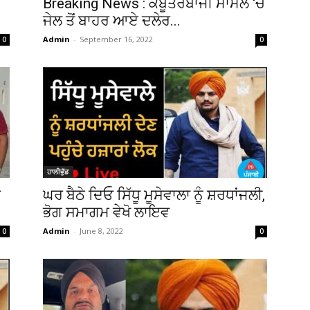
Breaking News : ਕਬੂਤਰਬਾਜੀ ਮਾਮਲੇ ‘ਚ
ਜੇਲ ਤੋਂ ਬਾਹਰ ਆਏ ਦਲੇਰ...
Admin
-
September 16, 2022
0
0
ਹਾਲੀਵੁੱਡ
ਏ
ਘਰ ਬੈਠੇ ਦਿਓ ਸਿੱਧੂ ਮੂਸੇਵਾਲਾ ਨੂੰ ਸ਼ਰਧਾਂਜਲੀ,
ਭੋਗ ਸਮਾਗਮ ਵੇਖੋ ਲਾਇਵ
Admin
-
June 8, 2022
0
0