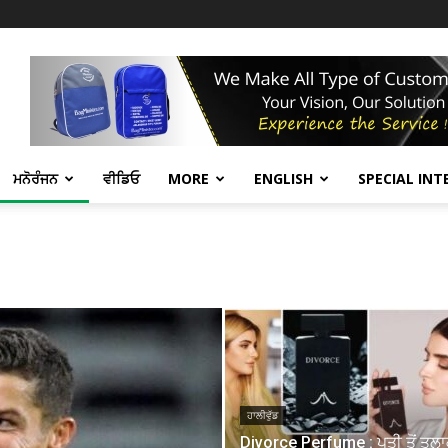
ਮਨੋਰੰਜਨ
ਵੀਡਿਓ
MORE
ENGLISH
SPECIAL INT
ਹਾਲੀਵੁੱਡ
Divorce Perfume : ਪਤੀ ਤੋਂ ਤਲ