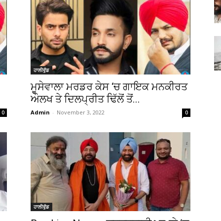
ਹਾਲੀਵੁੱਡ
ਮੂਸੇਵਾਲਾ ਮਰਡਰ ਕੇਸ ‘ਚ ਗਾਇਕ ਮਨਕੀਰਤ
ਔਲਖ ਤੇ ਦਿਲਪ੍ਰੀਤ ਢਿੱਲੋਂ ਤੋਂ...
Admin
-
November 3, 2022
0
0
ਹਾਲੀਵੁੱਡ