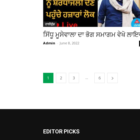
ਹਾਲੀਵੁੱਡ
ਸਿੱਧੂ ਮੂਸੇਵਾਲਾ ਦਾ ਭੋਗ ਸਮਾਗਮ ਵੇਖੋ ਲਾ
Admin
-
June 8, 2022
...
1
2
3
6
EDITOR PICKS