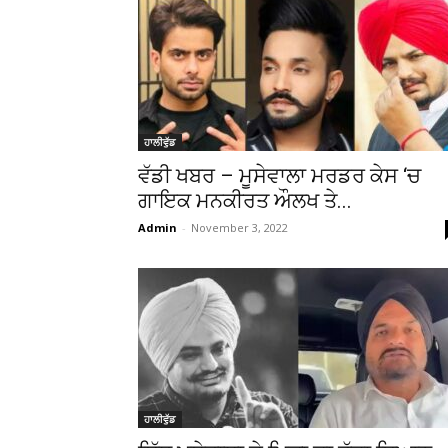
ਹਾਲੀਵੁੱਡ
ਵੱਡੀ ਖਬਰ – ਮੂਸੇਵਾਲਾ ਮਰਡਰ ਕੇਸ ‘ਚ
ਗਾਇਕ ਮਨਕੀਰਤ ਔਲਖ ਤੇ...
Admin
-
November 3, 2022
ਹਾਲੀਵੁੱਡ