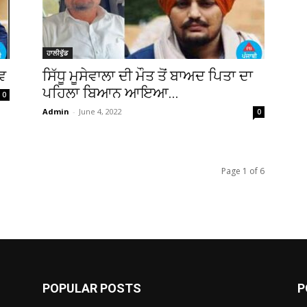
ਹਾਲੀਵੁੱਡ
ਇਵ
ਸਿੱਧੂ ਮੂਸੇਵਾਲਾ ਦੀ ਮੌਤ ਤੋਂ ਬਾਅਦ ਪਿਤਾ ਦਾ
ਪਹਿਲਾ ਬਿਆਨ ਆਇਆ...
0
Admin
-
June 4, 2022
0
Page 1 of 6
POPULAR POSTS
P