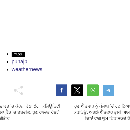
TAGS
punajb
weathernews
ਭਾਰਤ 'ਚ ਕੋਰੋਨਾ ਹੋਣਾ ਲੱਗਾ ਕਮਿਊਨਿਟੀ
ਹੁਣ ਐਤਵਾਰ ਨੂੰ ਪੰਜਾਬ 'ਚੋਂ ਹਟਾਇਆ
ਸਪ੍ਰੈਡ 'ਚ ਤਬਦੀਲ, ਹੁਣ ਹਾਲਾਤ ਹੋਣਗੇ
ਕਰਫਿਊ, ਅਗਲੇ ਐਤਵਾਰ ਤੁਸੀਂ ਆਮ
ਗੰਭੀਰ
ਦਿਨਾਂ ਵਾਗ ਘੁੰਮ ਫਿਰ ਸਕਦੇ ਹੋ