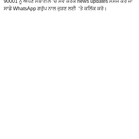
90001 ਨੂੰ ਅਪਣੇ ਮੋਬਾਈਲ ‘ਚ ਸੇਵ ਕਰਕੇ news updates ਮੈਸੇਜ ਕਰੋ ਜਾਂ
ਸਾਡੇ WhatsApp ਗਰੁੱਪ ਨਾਲ ਜੁੜਣ ਲਈ ‘ਤੇ ਕਲਿੱਕ ਕਰੋ।