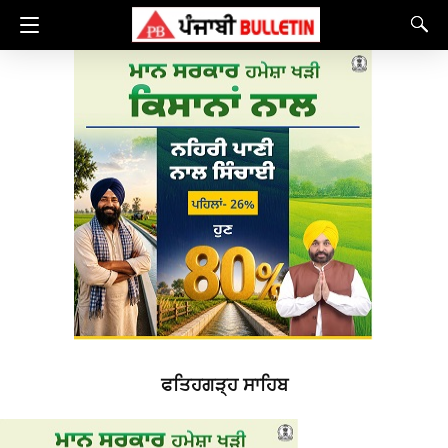
ਫਤਿਹਗੜ੍ਹ ਸਾਹਿਬ