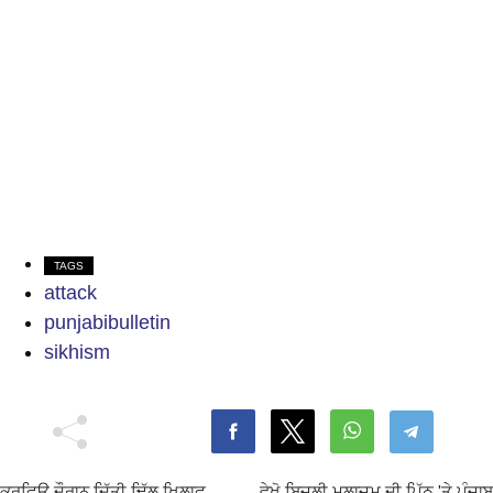
TAGS
attack
punjabibulletin
sikhism
ਕਰਫਿਊ ਦੌਰਾਨ ਦਿੱਤੀ ਢਿੱਲ ਖਿਲਾਫ
ਵੇਖੋ ਬਿਜਲੀ ਮੁਲਾਜ਼ਮ ਦੀ ਪਿੱਠ 'ਤੇ ਪੰਜਾਬ