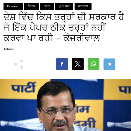
Featured
ਨੈਸ਼ਨਲ
ਪੰਜਾਬ
ਮੁੱਖ ਖਬਰਾਂ
ਰਾਜਨੀਤੀ
ਦੇਸ਼ ਵਿੱਚ ਕਿਸ ਤਰ੍ਹਾਂ ਦੀ ਸਰਕਾਰ ਹੈ
ਜੋ ਇੱਕ ਪੇਪਰ ਠੀਕ ਤਰ੍ਹਾਂ ਨਹੀਂ
ਕਰਵਾ ਪਾ ਰਹੀ – ਕੇਜਰੀਵਾਲ
Admin