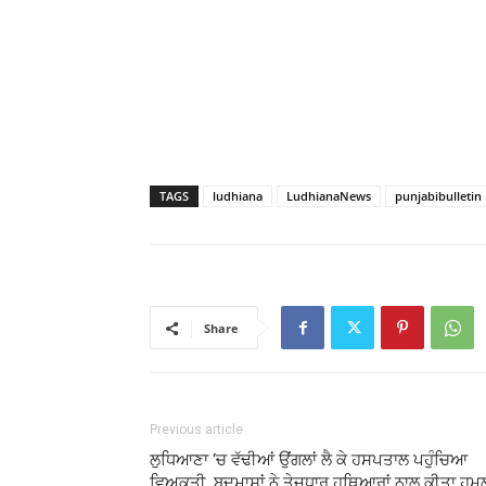
TAGS
ludhiana
LudhianaNews
punjabibulletin
Share
Previous article
ਲੁਧਿਆਣਾ ‘ਚ ਵੱਢੀਆਂ ਉਂਗਲਾਂ ਲੈ ਕੇ ਹਸਪਤਾਲ ਪਹੁੰਚਿਆ
ਵਿਅਕਤੀ, ਬਦਮਾਸ਼ਾਂ ਨੇ ਤੇਜ਼ਧਾਰ ਹਥਿਆਰਾਂ ਨਾਲ ਕੀਤਾ ਹਮ