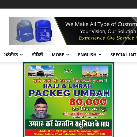
ਮਨੋਰੰਜਨ
ਵੀਡਿਓ
MORE
ENGLISH
SPECIAL IN