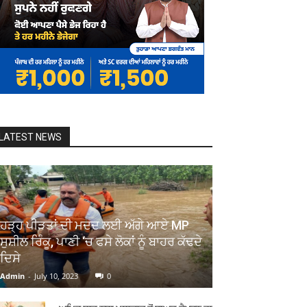
LATEST NEWS
ਹੜ੍ਹ ਪੀੜਤਾਂ ਦੀ ਮਦਦ ਲਈ ਅੱਗੇ ਆਏ MP
ਸੁਸ਼ੀਲ ਰਿੰਕੂ, ਪਾਣੀ ‘ਚ ਫਸੇ ਲੋਕਾਂ ਨੂੰ ਬਾਹਰ ਕੱਢਦੇ
ਦਿਸੇ
Admin
-
July 10, 2023
0