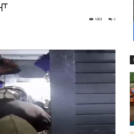
ਮਾ
1003
0