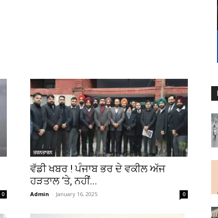
ਤਰਨਤਾਰਨ
ਵੱਡੀ ਖਬਰ ! ਪੰਜਾਬ ਭਰ ਦੇ ਵਕੀਲ ਅੱਜ
ਹੜਤਾਲ ‘ਤੇ, ਨਹੀਂ...
Admin
-
January 16, 2025
0
0