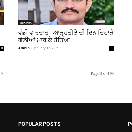
ਤਰਨਤਾਰਨ
ਵੱਡੀ ਵਾਰਦਾਤ ! ਆੜ੍ਹਤੀਏ ਦੀ ਦਿਨ ਦਿਹਾੜੇ
ਗੋਲੀਆਂ ਮਾਰ ਕੇ ਹੱਤਿਆ
Admin
-
January 12, 2025
0
0
Page 3 of 194
POPULAR POSTS
P