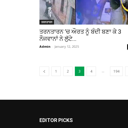
ਤਰਨਤਾਰਨ
ਤਰਨਤਾਰਨ ’ਚ ਔਰਤ ਨੂੰ ਬੰਦੀ ਬਣਾ ਕੇ 3
ਨੌਜਵਾਨਾਂ ਨੇ ਲੁੱਟੇ...
Admin
-
January 12, 2025
...
1
2
3
4
194
EDITOR PICKS