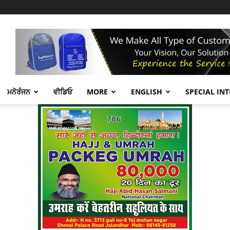
ਮਨੋਰੰਜਨ
ਵੀਡਿਓ
MORE
ENGLISH
SPECIAL IN