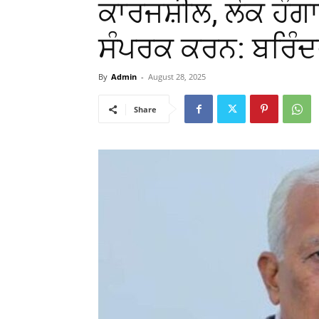
ਕਾਰਜਸ਼ੀਲ, ਲੋਕ ਹੰਗਾ
ਸੰਪਰਕ ਕਰਨ: ਬਰਿੰਦ
By
Admin
-
August 28, 2025
Share