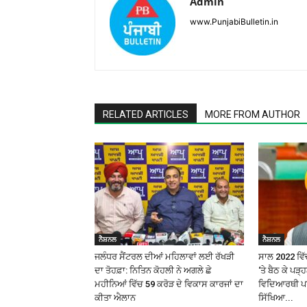
Admin
www.PunjabiBulletin.in
RELATED ARTICLES
MORE FROM AUTHOR
ਨੈਸ਼ਨਲ
ਨੈਸ਼ਨਲ
ਜਲੰਧਰ ਸੈਂਟਰਲ ਦੀਆਂ ਮਹਿਲਾਵਾਂ ਲਈ ਰੱਖੜੀ
ਸਾਲ 2022 ਵਿੱਚ
ਦਾ ਤੋਹਫ਼ਾ: ਨਿਤਿਨ ਕੋਹਲੀ ਨੇ ਅਗਲੇ ਛੇ
‘ਤੇ ਬੈਠ ਕੇ ਪੜ
ਮਹੀਨਿਆਂ ਵਿੱਚ ₹59 ਕਰੋੜ ਦੇ ਵਿਕਾਸ ਕਾਰਜਾਂ ਦਾ
ਵਿਦਿਆਰਥੀ ਪਰ 
ਕੀਤਾ ਐਲਾਨ
ਸਿੱਖਿਆ...