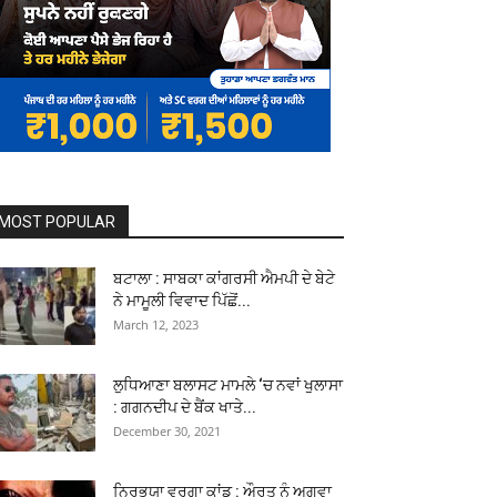
MOST POPULAR
ਬਟਾਲਾ : ਸਾਬਕਾ ਕਾਂਗਰਸੀ ਐਮਪੀ ਦੇ ਬੇਟੇ
ਨੇ ਮਾਮੂਲੀ ਵਿਵਾਦ ਪਿੱਛੋਂ...
March 12, 2023
ਲੁਧਿਆਣਾ ਬਲਾਸਟ ਮਾਮਲੇ ‘ਚ ਨਵਾਂ ਖੁਲਾਸਾ
: ਗਗਨਦੀਪ ਦੇ ਬੈਂਕ ਖਾਤੇ...
December 30, 2021
ਨਿਰਭਯਾ ਵਰਗਾ ਕਾਂਡ : ਔਰਤ ਨੂੰ ਅਗਵਾ