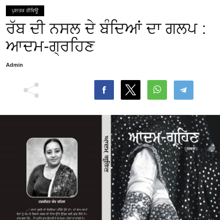
ਪੁਸਤਕ ਰੀਵਿਊ
ਰੱਬ ਦੀ ਨਸਲ ਦੇ ਬੰਦਿਆਂ ਦਾ ਗਲਪ :
ਆਦਮ-ਗ੍ਰਹਿਣ
Admin