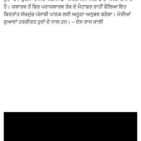
ਹੈ। ਯਥਾਰਥ ਤੋਂ ਫਿਰ ਪਰਾਯਥਾਰਥ ਤੱਕ ਦੇ ਮੈਟਾਫਰ ਰਾਹੀਂ ਫੈਲਿਆ ਇਹ
ਬਿਰਤਾਂਤ ਸੱਚਮੁੱਚ ਪੰਜਾਬੀ ਪਾਠਕ ਲਈ ਅਨੂਠਾ ਅਨੁਭਵ ਬਣੇਗਾ। ਮੇਰੀਆਂ
ਦੁਆਵਾਂ ਹਰਕੀਰਤ ਹੁਰਾਂ ਦੇ ਨਾਲ ਹਨ। – ਦੇਸ ਰਾਜ ਕਾਲੀ