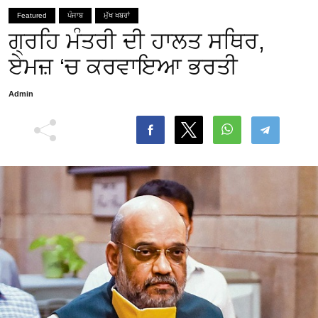
Featured
ਪੰਜਾਬ
ਮੁੱਖ ਖਬਰਾਂ
ਗ੍ਰਹਿ ਮੰਤਰੀ ਦੀ ਹਾਲਤ ਸਥਿਰ,
ਏਮਜ਼ ‘ਚ ਕਰਵਾਇਆ ਭਰਤੀ
Admin