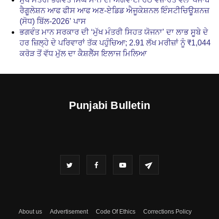
ਰੈਗੂਲੇਸ਼ਨ ਆਫ ਫੀਸ ਆਫ ਅਣ-ਏਡਿਡ ਐਜੂਕੇਸ਼ਨਲ ਇੰਸਟੀਚਿਊਸ਼ਨਜ਼
(ਸੋਧ) ਬਿੱਲ-2026’ ਪਾਸ
ਭਗਵੰਤ ਮਾਨ ਸਰਕਾਰ ਦੀ ‘ਮੁੱਖ ਮੰਤਰੀ ਸਿਹਤ ਯੋਜਨਾ’ ਦਾ ਲਾਭ ਸੂਬੇ ਦੇ
ਹਰ ਜ਼ਿਲ੍ਹੇ ਦੇ ਪਰਿਵਾਰਾਂ ਤੱਕ ਪਹੁੰਚਿਆ; 2.91 ਲੱਖ ਮਰੀਜ਼ਾਂ ਨੂੰ ₹1,044
ਕਰੋੜ ਤੋਂ ਵੱਧ ਮੁੱਲ ਦਾ ਕੈਸ਼ਲੈੱਸ ਇਲਾਜ ਮਿਲਿਆ
Punjabi Bulletin
About us
Advertisement
Code Of Ethics
Corrections Policy