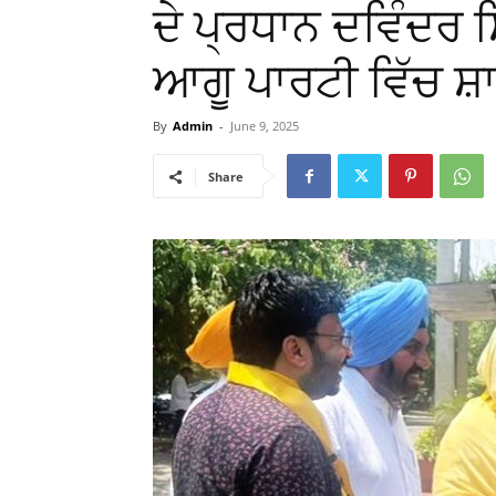
ਦੇ ਪ੍ਰਧਾਨ ਦਵਿੰਦਰ
ਆਗੂ ਪਾਰਟੀ ਵਿੱਚ ਸ
By
Admin
-
June 9, 2025
Share