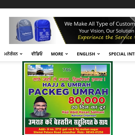
ਮਨੋਰੰਜਨ
ਵੀਡਿਓ
MORE
ENGLISH
SPECIAL IN