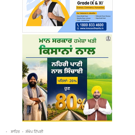
ਸਾਹਿਤ
ਸੰਖੇਪ ਟਿੱਪਣੀ