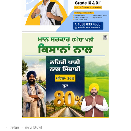
ਸਾਹਿਤ
ਸੰਖੇਪ ਟਿੱਪਣੀ