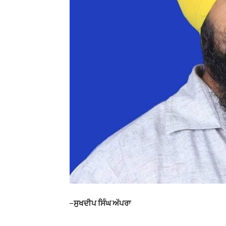
–
ਸੁਖਦੀਪ ਸਿੰਘ ਅੱਪਰਾ