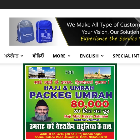
ਮਨੋਰੰਜਨ
ਵੀਡਿਓ
MORE
ENGLISH
SPECIAL IN