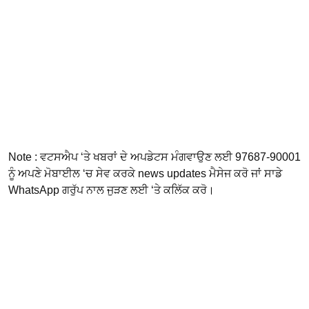
Note : ਵਟਸਐਪ ‘ਤੇ ਖਬਰਾਂ ਦੇ ਅਪਡੇਟਸ ਮੰਗਵਾਉਣ ਲਈ 97687-90001
ਨੂੰ ਅਪਣੇ ਮੋਬਾਈਲ ‘ਚ ਸੇਵ ਕਰਕੇ news updates ਮੈਸੇਜ ਕਰੋ ਜਾਂ ਸਾਡੇ
WhatsApp ਗਰੁੱਪ ਨਾਲ ਜੁੜਣ ਲਈ ‘ਤੇ ਕਲਿੱਕ ਕਰੋ।