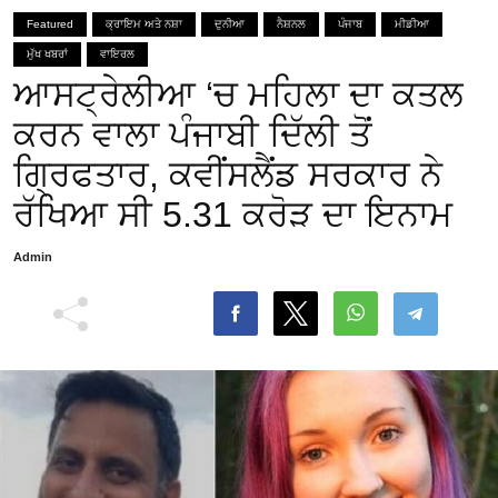
Featured
ਕ੍ਰਾਇਮ ਅਤੇ ਨਸ਼ਾ
ਦੁਨੀਆ
ਨੈਸ਼ਨਲ
ਪੰਜਾਬ
ਮੀਡੀਆ
ਮੁੱਖ ਖਬਰਾਂ
ਵਾਇਰਲ
ਆਸਟ੍ਰੇਲੀਆ ‘ਚ ਮਹਿਲਾ ਦਾ ਕਤਲ
ਕਰਨ ਵਾਲਾ ਪੰਜਾਬੀ ਦਿੱਲੀ ਤੋਂ
ਗ੍ਰਿਫਤਾਰ, ਕਵੀਂਸਲੈਂਡ ਸਰਕਾਰ ਨੇ
ਰੱਖਿਆ ਸੀ 5.31 ਕਰੋੜ ਦਾ ਇਨਾਮ
Admin