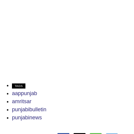
TAGS
aappunjab
amritsar
punjabibulletin
punjabinews