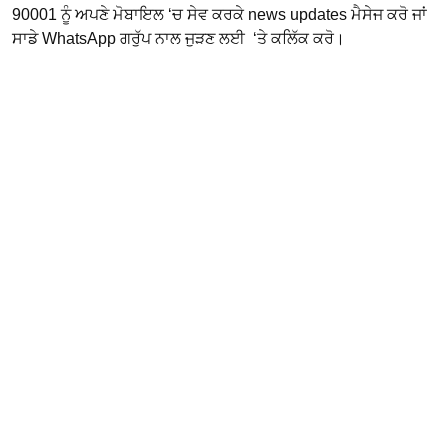
90001 ਨੂੰ ਅਪਣੇ ਮੋਬਾਇਲ ‘ਚ ਸੇਵ ਕਰਕੇ news updates ਮੈਸੇਜ ਕਰੋ ਜਾਂ
ਸਾਡੇ WhatsApp ਗਰੁੱਪ ਨਾਲ ਜੁੜਣ ਲਈ ‘ਤੇ ਕਲਿੱਕ ਕਰੋ।