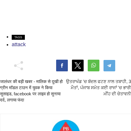
TAGS
attack
जालंधर की बड़ी खबर - मालिक से दुखी हो
ਉਤਰਾਖੰਡ 'ਚ ਬੱਦਲ ਫਟਣ ਨਾਲ ਤਬਾਹੀ, 3
ग्रीन मॉडल टाउन में युवक ने किया
ਮੌਤਾਂ, ਪੰਜਾਬ ਸਮੇਤ ਕਈ ਰਾਜਾਂ 'ਚ ਭਾਰੀ
सुसाइड, facebook पर लाइव हो सुनाया
ਮੀਂਹ ਦੀ ਚੇਤਾਵਨੀ
दर्द, लगाया फंदा