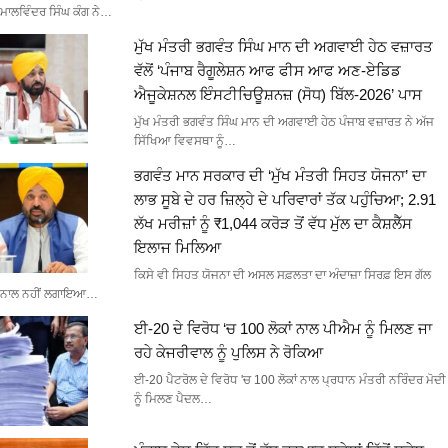
ਮਾਲਵਿੰਦਰ ਸਿੰਘ ਕੰਗ ਨੇ…
ਮੁੱਖ ਮੰਤਰੀ ਭਗਵੰਤ ਸਿੰਘ ਮਾਨ ਦੀ ਅਗਵਾਈ ਹੇਠ ਵਜ਼ਾਰਤ
ਵੱਲੋਂ ‘ਪੰਜਾਬ ਰੈਗੂਲੇਸ਼ਨ ਆਫ ਫੀਸ ਆਫ ਅਣ-ਏਡਿਡ
ਐਜੂਕੇਸ਼ਨਲ ਇੰਸਟੀਚਿਊਸ਼ਨਜ਼ (ਸੋਧ) ਬਿੱਲ-2026’ ਪਾਸ
ਮੁੱਖ ਮੰਤਰੀ ਭਗਵੰਤ ਸਿੰਘ ਮਾਨ ਦੀ ਅਗਵਾਈ ਹੇਠ ਪੰਜਾਬ ਵਜ਼ਾਰਤ ਨੇ ਅੱਜ
ਸਿੱਖਿਆ ਵਿਵਸਥਾ ਨੂੰ…
ਭਗਵੰਤ ਮਾਨ ਸਰਕਾਰ ਦੀ ‘ਮੁੱਖ ਮੰਤਰੀ ਸਿਹਤ ਯੋਜਨਾ’ ਦਾ
ਲਾਭ ਸੂਬੇ ਦੇ ਹਰ ਜ਼ਿਲ੍ਹੇ ਦੇ ਪਰਿਵਾਰਾਂ ਤੱਕ ਪਹੁੰਚਿਆ; 2.91
ਲੱਖ ਮਰੀਜ਼ਾਂ ਨੂੰ ₹1,044 ਕਰੋੜ ਤੋਂ ਵੱਧ ਮੁੱਲ ਦਾ ਕੈਸ਼ਲੈੱਸ
ਇਲਾਜ ਮਿਲਿਆ
ਕਿਸੇ ਵੀ ਸਿਹਤ ਯੋਜਨਾ ਦੀ ਅਸਲ ਸਫ਼ਲਤਾ ਦਾ ਅੰਦਾਜ਼ਾ ਸਿਰਫ਼ ਇਸ ਗੱਲ
ਨਾਲ ਨਹੀਂ ਲਗਾਇਆ…
ਈ-20 ਦੇ ਵਿਰੋਧ ‘ਚ 100 ਲੋਕਾਂ ਨਾਲ ਪੀਐਮ ਨੂੰ ਮਿਲਣ ਜਾ
ਰਹੇ ਕੇਜਰੀਵਾਲ ਨੂੰ ਪੁਲਿਸ ਨੇ ਰੋਕਿਆ
ਈ-20 ਪੈਟਰੋਲ ਦੇ ਵਿਰੋਧ 'ਚ 100 ਲੋਕਾਂ ਨਾਲ ਪ੍ਰਧਾਨ ਮੰਤਰੀ ਨਰਿੰਦਰ ਮੋਦੀ
ਨੂੰ ਮਿਲਣ ਪੈਦਲ…