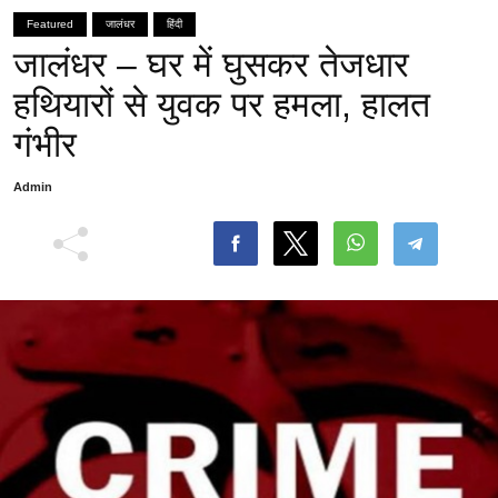
Featured
जालंधर
हिंदी
जालंधर – घर में घुसकर तेजधार
हथियारों से युवक पर हमला, हालत
गंभीर
Admin