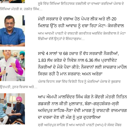
ਸੂਬੇ ਵਿੱਚ ਸਿੱਖਿਆ ਇਤਿਹਾਸਕ ਤਬਦੀਲੀ ਦਾ ਦਾਅਵਾ ਕਰਦਿਆਂ ਪੰਜਾਬ ਦੇ
ਸਿੱਖਿਆ ਮੰਤਰੀ ਸ. ਹਰਜੋਤ ਸਿੰਘ…
ਮੋਦੀ ਸਰਕਾਰ ਦੇ ਦਬਾਅ ਹੇਠ ਪੇਪਰ ਲੀਕ ਅਤੇ ਈ-20
ਖ਼ਿਲਾਫ਼ ਉੱਠ ਰਹੀ ਆਵਾਜ਼ ਨੂੰ ਦਬਾ ਰਿਹਾ ਮੇਟਾ- ਕੇਜਰੀਵਾਲ
ਆਮ ਆਦਮੀ ਪਾਰਟੀ ਦੇ ਰਾਸ਼ਟਰੀ ਕਨਵੀਨਰ ਅਰਵਿੰਦ ਕੇਜਰੀਵਾਲ ਨੇ ਮੇਟਾ
ਇੰਡੀਆ ਵੱਲੋਂ ਉਨ੍ਹਾਂ ਦੇ ਇੰਸਟਾਗ੍ਰਾਮ…
ਸਾਢੇ 4 ਸਾਲਾਂ ‘ਚ 68 ਹਜ਼ਾਰ ਤੋਂ ਵੱਧ ਸਰਕਾਰੀ ਨੌਕਰੀਆਂ,
1.83 ਲੱਖ ਕਰੋੜ ਦੇ ਨਿਵੇਸ਼ ਨਾਲ 6.36 ਲੱਖ ਪ੍ਰਾਈਵੇਟ
ਨੌਕਰੀਆਂ ਦੇ ਮੌਕੇ ਪੈਦਾ ਕੀਤੇ: ਨੌਜਵਾਨਾਂ ਲਈ ਸਾਜ਼ਗਾਰ ਮਾਹੌਲ
ਸਿਰਜ ਰਹੀ ਹੈ ਮਾਨ ਸਰਕਾਰ: ਅਮਨ ਅਰੋੜਾ
ਪੰਜਾਬ ਵਿਧਾਨ ਸਭਾ ਵਿੱਚ ਵਿਰੋਧੀ ਧਿਰ ਨੂੰ ਘੇਰਦਿਆਂ ਪੰਜਾਬ ਦੇ ਰੁਜ਼ਗਾਰ
ਉਤਪਤੀ, ਹੁਨਰ ਵਿਕਾਸ ਅਤੇ…
ਆਪ ਐਮਪੀ ਮਾਲਵਿੰਦਰ ਸਿੰਘ ਕੰਗ ਨੇ ਕੇਂਦਰੀ ਮੰਤਰੀ ਨਿਤਿਨ
ਗਡਕਰੀ ਨਾਲ ਕੀਤੀ ਮੁਲਾਕਾਤ, ਬੰਗਾ–ਗੜ੍ਹਸ਼ੰਕਰ–ਸ੍ਰੀ
ਅਨੰਦਪੁਰ ਸਾਹਿਬ–ਨੈਣਾ ਦੇਵੀ ਮਾਰਗ ਨੂੰ ਰਾਸ਼ਟਰੀ ਰਾਜਮਾਰਗ
ਦਾ ਦਰਜਾ ਦੇਣ ਦੀ ਮੰਗ ਨੂੰ ਮੁੜ ਦੁਹਰਾਇਆ
ਸ੍ਰੀ ਅਨੰਦਪੁਰ ਸਾਹਿਬ ਤੋਂ ਆਮ ਆਦਮੀ ਪਾਰਟੀ (ਆਪ) ਦੇ ਸੰਸਦ ਮੈਂਬਰ