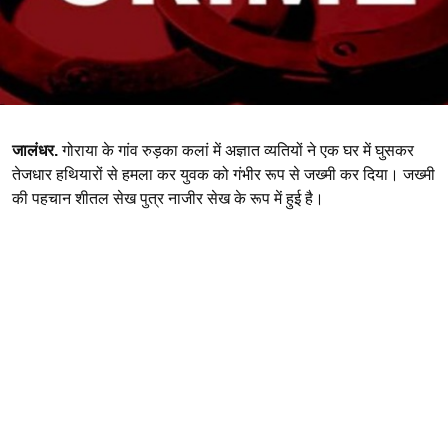
जालंधर.
गोराया के गांव रुड़का कलां में अज्ञात व्यतियों ने एक घर में घुसकर
तेजधार हथियारों से हमला कर युवक को गंभीर रूप से जख्मी कर दिया। जख्मी
की पहचान शीतल सेख पुत्र नाजीर सेख के रूप में हुई है।