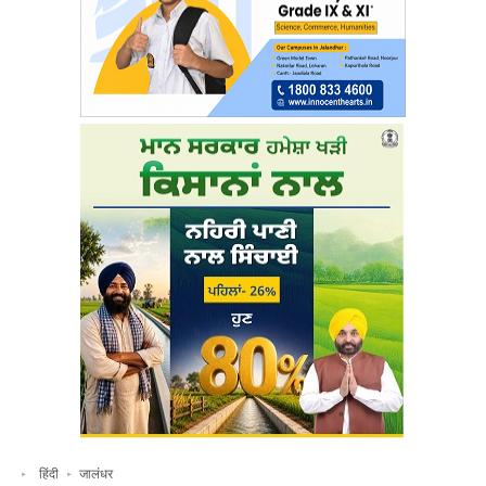
हिंदी
जालंधर