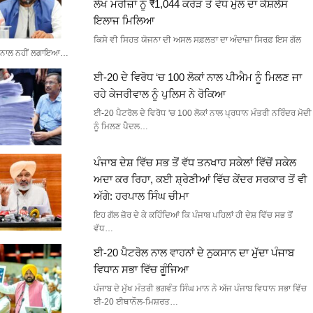
ਲੱਖ ਮਰੀਜ਼ਾਂ ਨੂੰ ₹1,044 ਕਰੋੜ ਤੋਂ ਵੱਧ ਮੁੱਲ ਦਾ ਕੈਸ਼ਲੈੱਸ
ਇਲਾਜ ਮਿਲਿਆ
ਕਿਸੇ ਵੀ ਸਿਹਤ ਯੋਜਨਾ ਦੀ ਅਸਲ ਸਫ਼ਲਤਾ ਦਾ ਅੰਦਾਜ਼ਾ ਸਿਰਫ਼ ਇਸ ਗੱਲ
ਨਾਲ ਨਹੀਂ ਲਗਾਇਆ…
ਈ-20 ਦੇ ਵਿਰੋਧ ‘ਚ 100 ਲੋਕਾਂ ਨਾਲ ਪੀਐਮ ਨੂੰ ਮਿਲਣ ਜਾ
ਰਹੇ ਕੇਜਰੀਵਾਲ ਨੂੰ ਪੁਲਿਸ ਨੇ ਰੋਕਿਆ
ਈ-20 ਪੈਟਰੋਲ ਦੇ ਵਿਰੋਧ 'ਚ 100 ਲੋਕਾਂ ਨਾਲ ਪ੍ਰਧਾਨ ਮੰਤਰੀ ਨਰਿੰਦਰ ਮੋਦੀ
ਨੂੰ ਮਿਲਣ ਪੈਦਲ…
ਪੰਜਾਬ ਦੇਸ਼ ਵਿੱਚ ਸਭ ਤੋਂ ਵੱਧ ਤਨਖਾਹ ਸਕੇਲਾਂ ਵਿੱਚੋਂ ਸਕੇਲ
ਅਦਾ ਕਰ ਰਿਹਾ, ਕਈ ਸ਼੍ਰੇਣੀਆਂ ਵਿੱਚ ਕੇਂਦਰ ਸਰਕਾਰ ਤੋਂ ਵੀ
ਅੱਗੇ: ਹਰਪਾਲ ਸਿੰਘ ਚੀਮਾ
ਇਹ ਗੱਲ ਜ਼ੋਰ ਦੇ ਕੇ ਕਹਿੰਦਿਆਂ ਕਿ ਪੰਜਾਬ ਪਹਿਲਾਂ ਹੀ ਦੇਸ਼ ਵਿੱਚ ਸਭ ਤੋਂ
ਵੱਧ…
ਈ-20 ਪੈਟਰੋਲ ਨਾਲ ਵਾਹਨਾਂ ਦੇ ਨੁਕਸਾਨ ਦਾ ਮੁੱਦਾ ਪੰਜਾਬ
ਵਿਧਾਨ ਸਭਾ ਵਿੱਚ ਗੂੰਜਿਆ
ਪੰਜਾਬ ਦੇ ਮੁੱਖ ਮੰਤਰੀ ਭਗਵੰਤ ਸਿੰਘ ਮਾਨ ਨੇ ਅੱਜ ਪੰਜਾਬ ਵਿਧਾਨ ਸਭਾ ਵਿੱਚ
ਈ-20 ਈਥਾਨੌਲ-ਮਿਸ਼ਰਤ…