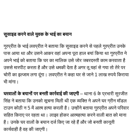
सुसाइड करने वाले युवक के भाई का बयान
गुरप्रीत के भाई लवप्रीत ने बताया कि सुसाइड करने से पहले गुरप्रीत उनके
पास आया था और उसने आकर वहां अपना पूरा हाल बयां किया था गुरप्रीत ने
अपने भाई को बताया कि घर का मालिक उसे जोर जबरदस्ती काम करवाता है
उससे मारपीट करता है और उसे धमकी देता है अगर तू यहां से गया तो तेरे पर
चोरी का इल्जाम लगा दूंगा। लवप्रीत ने कहा घर से जाने 1 लाख रुपये किराया
भी मांगा।
घरवालों के बयानों पर बनती कार्रवाई की जाएगी
– थाना 6 के प्रभारी सुरजीत
सिंह ने बताया कि उनको सूचना मिली थी एक व्यक्ति ने अपने घर ग्रीन मॉडल
टाउन कोठी न 5 में आत्म हत्या करली है। उन्होंने बताया गुरप्रीत अपने परिवार
सहित किराए पर रहता था। लाइव होकर आत्महत्या करने वाली बात को माना
है। उनके घर वालों के बयान दर्ज किए जा रहे हैं और जो बनती कानूनी
कार्यवाही है वह की जाएगी।