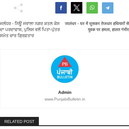
ਜਲੰਧਰ - ਨਿਊ ਜਵਾਲਾ ਨਗਰ ਕਤਲ ਕੇਸ
जालंधर - घर में घुसकर तेजधार हथियारों से
ਦਾ ਪਰਦਾਫਾਸ਼, ਪੁਲਿਸ ਵਲੋਂ ਪਿਤਾ-ਪੁੱਤਰ
युवक पर हमला, हालत गंभीर
ਸਮੇਤ ਚਾਰ ਗ੍ਰਿਫ਼ਤਾਰ
Admin
www.PunjabiBulletin.in
RELATED POST