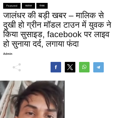
Featured
जालंधर
पंजाब
जालंधर की बड़ी खबर – मालिक से
दुखी हो ग्रीन मॉडल टाउन में युवक ने
किया सुसाइड, facebook पर लाइव
हो सुनाया दर्द, लगाया फंदा
Admin