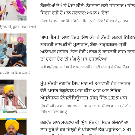
ਨੌਕਰੀਆਂ ਦੇ ਮੌਕੇ ਪੈਦਾ ਕੀਤੇ: ਨੌਜਵਾਨਾਂ ਲਈ ਸਾਜ਼ਗਾਰ ਮਾਹੌਲ
ਸਿਰਜ ਰਹੀ ਹੈ ਮਾਨ ਸਰਕਾਰ: ਅਮਨ ਅਰੋੜਾ
ਪੰਜਾਬ ਵਿਧਾਨ ਸਭਾ ਵਿੱਚ ਵਿਰੋਧੀ ਧਿਰ ਨੂੰ ਘੇਰਦਿਆਂ ਪੰਜਾਬ ਦੇ ਰੁਜ਼ਗਾਰ
ਉਤਪਤੀ, ਹੁਨਰ ਵਿਕਾਸ ਅਤੇ…
ਆਪ ਐਮਪੀ ਮਾਲਵਿੰਦਰ ਸਿੰਘ ਕੰਗ ਨੇ ਕੇਂਦਰੀ ਮੰਤਰੀ ਨਿਤਿਨ
ਗਡਕਰੀ ਨਾਲ ਕੀਤੀ ਮੁਲਾਕਾਤ, ਬੰਗਾ–ਗੜ੍ਹਸ਼ੰਕਰ–ਸ੍ਰੀ
ਅਨੰਦਪੁਰ ਸਾਹਿਬ–ਨੈਣਾ ਦੇਵੀ ਮਾਰਗ ਨੂੰ ਰਾਸ਼ਟਰੀ ਰਾਜਮਾਰਗ
ਦਾ ਦਰਜਾ ਦੇਣ ਦੀ ਮੰਗ ਨੂੰ ਮੁੜ ਦੁਹਰਾਇਆ
ਸ੍ਰੀ ਅਨੰਦਪੁਰ ਸਾਹਿਬ ਤੋਂ ਆਮ ਆਦਮੀ ਪਾਰਟੀ (ਆਪ) ਦੇ ਸੰਸਦ ਮੈਂਬਰ
ਮਾਲਵਿੰਦਰ ਸਿੰਘ ਕੰਗ ਨੇ…
ਮੁੱਖ ਮੰਤਰੀ ਭਗਵੰਤ ਸਿੰਘ ਮਾਨ ਦੀ ਅਗਵਾਈ ਹੇਠ ਵਜ਼ਾਰਤ
ਵੱਲੋਂ ‘ਪੰਜਾਬ ਰੈਗੂਲੇਸ਼ਨ ਆਫ ਫੀਸ ਆਫ ਅਣ-ਏਡਿਡ
ਐਜੂਕੇਸ਼ਨਲ ਇੰਸਟੀਚਿਊਸ਼ਨਜ਼ (ਸੋਧ) ਬਿੱਲ-2026’ ਪਾਸ
ਮੁੱਖ ਮੰਤਰੀ ਭਗਵੰਤ ਸਿੰਘ ਮਾਨ ਦੀ ਅਗਵਾਈ ਹੇਠ ਪੰਜਾਬ ਵਜ਼ਾਰਤ ਨੇ ਅੱਜ
ਸਿੱਖਿਆ ਵਿਵਸਥਾ ਨੂੰ…
ਭਗਵੰਤ ਮਾਨ ਸਰਕਾਰ ਦੀ ‘ਮੁੱਖ ਮੰਤਰੀ ਸਿਹਤ ਯੋਜਨਾ’ ਦਾ
ਲਾਭ ਸੂਬੇ ਦੇ ਹਰ ਜ਼ਿਲ੍ਹੇ ਦੇ ਪਰਿਵਾਰਾਂ ਤੱਕ ਪਹੁੰਚਿਆ; 2.91