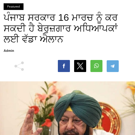
Featured
ਪੰਜਾਬ ਸਰਕਾਰ 16 ਮਾਰਚ ਨੂੰ ਕਰ
ਸਕਦੀ ਹੈ ਬੇਰੁਜ਼ਗਾਰ ਅਧਿਆਪਕਾਂ
ਲਈ ਵੱਡਾ ਐਲਾਨ
Admin