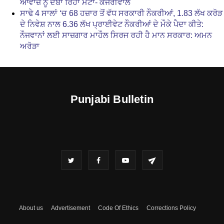
ਆਵਾਜ਼ ਨੂੰ ਦਬਾ ਰਿਹਾ ਮੇਟਾ- ਕੇਜਰੀਵਾਲ
ਸਾਢੇ 4 ਸਾਲਾਂ ‘ਚ 68 ਹਜ਼ਾਰ ਤੋਂ ਵੱਧ ਸਰਕਾਰੀ ਨੌਕਰੀਆਂ, 1.83 ਲੱਖ ਕਰੋੜ
ਦੇ ਨਿਵੇਸ਼ ਨਾਲ 6.36 ਲੱਖ ਪ੍ਰਾਈਵੇਟ ਨੌਕਰੀਆਂ ਦੇ ਮੌਕੇ ਪੈਦਾ ਕੀਤੇ:
ਨੌਜਵਾਨਾਂ ਲਈ ਸਾਜ਼ਗਾਰ ਮਾਹੌਲ ਸਿਰਜ ਰਹੀ ਹੈ ਮਾਨ ਸਰਕਾਰ: ਅਮਨ
ਅਰੋੜਾ
Punjabi Bulletin
About us
Advertisement
Code Of Ethics
Corrections Policy