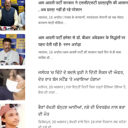
आम आदमी पार्टी सरकार ने एससी/एसटी छात्रवृत्ति की आसान
, अब छात्र नहीं हो रहे परेशान
जालंधर, 16 अप्रैल l पंजाब के बागवानी, स्वतंत्रता सेनानी एवं रक्षा सेवाए
कल्याण मंत्री मोहिंदर…
आम आदमी पार्टी हमेशा से डॉ. बीआर अंबेडकर के सिद्धांतों पर
पहरा देती रही है- रमन अरोड़ा
जालंधर, 16 अप्रैल lआम आदमी पार्टी की सरकार पहले दिन से ही बाबा
साहिब डॉ.…
ਜਲੰਧਰ ‘ਚ ਚਿੱਟੇ ਦੇ ਬਦਲੇ ਕੁੜੀ ਨੇ ਦਿੱਤੀ ਸੈਕਸ ਦੀ ਔਫਰ,
ਦੇਰ ਰਾਤ ਬੱਸ ਸਟੈਂਡ ‘ਤੇ ਮਚਾਇਆ ਹੰਗਾਮਾ
ਜਲੰਧਰ, 20 ਅਗਸਤ | ਨਸ਼ਾ ਇਨ੍ਹੀਂ ਦਿਨੀਂ ਕਿਸ ਤਰ੍ਹਾਂ ਫੈਲਿਆ ਹੋਇਆ ਹੈ,
ਇਸ ਦੀ ਤਾਜ਼ਾ…
ਭੈਣਾਂ ਰੱਖੜੀ ਬੰਨ੍ਹਣ ਆਈਆਂ, ਨਸ਼ੇ ਦੀ ਓਵਰਡੋਜ਼ ਨਾਲ ਭਰਾ
ਦੀ ਮੌਤ
ਫ਼ਿਰੋਜ਼ਪੁਰ, 20 ਅਗਸਤ | ਰੱਖੜੀ ਵਾਲੇ ਦਿਨ 19 ਸਾਲਾ ਨੌਜਵਾਨ ਲਵ ਸਹੋਤਾ
ਦੀ ਨਸ਼ੇ ਦੀ…