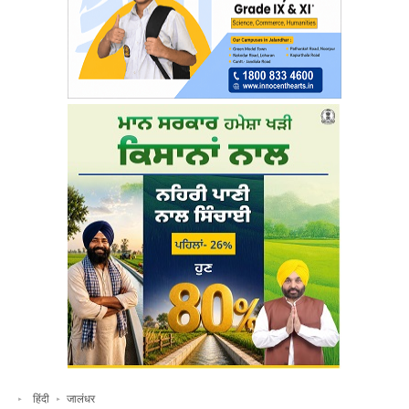
हिंदी
जालंधर