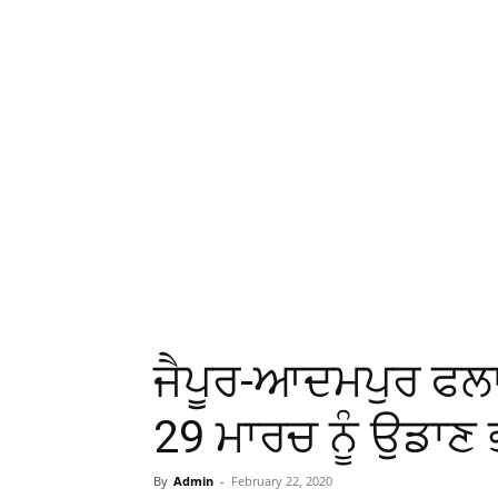
ਜੈਪੂਰ-ਆਦਮਪੁਰ ਫਲਾਈ
29 ਮਾਰਚ ਨੂੰ ਉਡਾਣ
By
Admin
-
February 22, 2020