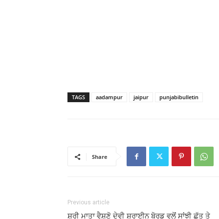
TAGS
aadampur
jaipur
punjabibulletin
Share
Previous article
ਸ਼੍ਰੀ ਮਾਤਾ ਵੈਸ਼ਣੋ ਦੇਵੀ ਸ਼੍ਰਾਈਨ ਬੋਰਡ ਵਲੋਂ ਸਾਂਝੀ ਛੱਤ ਤੇ