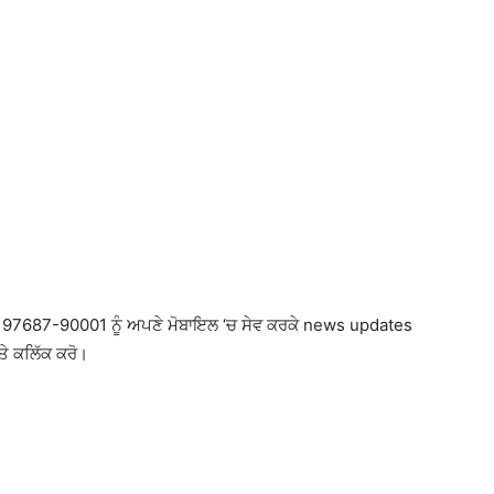
97687-90001 ਨੂੰ ਅਪਣੇ ਮੋਬਾਇਲ ‘ਚ ਸੇਵ ਕਰਕੇ news updates
ਤੇ ਕਲਿੱਕ ਕਰੋ।