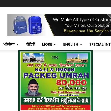
ਮਨੋਰੰਜਨ
ਵੀਡਿਓ
MORE
ENGLISH
SPECIAL IN