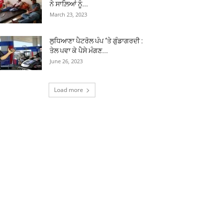
ਨੇ ਸਾਲ਼ਿਆਂ ਨੂੰ...
March 23, 2023
ਲੁਧਿਆਣਾ ਪੈਟਰੋਲ ਪੰਪ ‘ਤੇ ਗੁੰਡਾਗਰਦੀ :
ਤੇਲ ਪਵਾ ਕੇ ਪੈਸੇ ਮੰਗਣ...
June 26, 2023
Load more