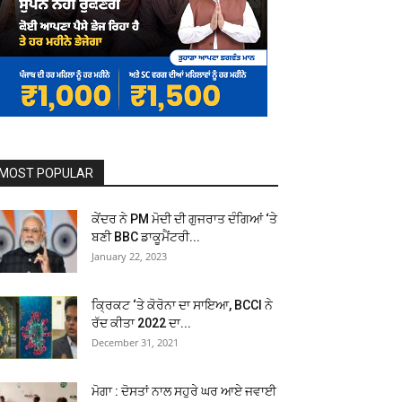
MOST POPULAR
ਕੇਂਦਰ ਨੇ PM ਮੋਦੀ ਦੀ ਗੁਜਰਾਤ ਦੰਗਿਆਂ ‘ਤੇ
ਬਣੀ BBC ਡਾਕੂਮੈਂਟਰੀ...
January 22, 2023
ਕ੍ਰਿਕਟ ‘ਤੇ ਕੋਰੋਨਾ ਦਾ ਸਾਇਆ, BCCI ਨੇ
ਰੱਦ ਕੀਤਾ 2022 ਦਾ...
December 31, 2021
ਮੋਗਾ : ਦੋਸਤਾਂ ਨਾਲ ਸਹੁਰੇ ਘਰ ਆਏ ਜਵਾਈ