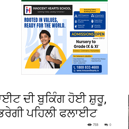
ਟ ਦੀ ਬੁਕਿੰਗ ਹੋਈ ਸ਼ੁਰੂ,
 ਭਰੇਗੀ ਪਹਿਲੀ ਫਲਾਈਟ
733
0