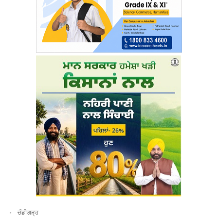
ਚੰਡੀਗੜ੍ਹ