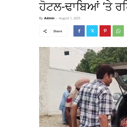
ਹੋਟਲ-ਢਾਬਿਆਂ ‘ਤੇ ਰ
By
Admin
-
August 1, 2025
Share