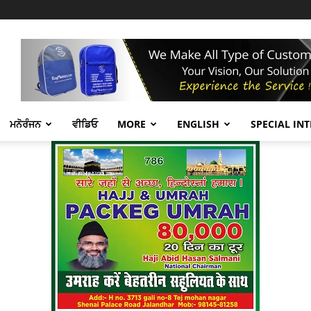
ਮਨੋਰੰਜਨ
ਵੀਡਿਓ
MORE
ENGLISH
SPECIAL IN