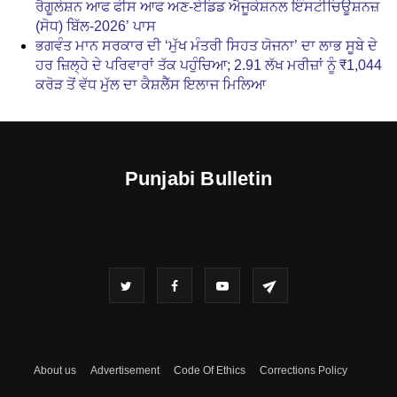
ਰੈਗੂਲੇਸ਼ਨ ਆਫ ਫੀਸ ਆਫ ਅਣ-ਏਡਿਡ ਐਜੂਕੇਸ਼ਨਲ ਇੰਸਟੀਚਿਊਸ਼ਨਜ਼
(ਸੋਧ) ਬਿੱਲ-2026’ ਪਾਸ
ਭਗਵੰਤ ਮਾਨ ਸਰਕਾਰ ਦੀ ‘ਮੁੱਖ ਮੰਤਰੀ ਸਿਹਤ ਯੋਜਨਾ’ ਦਾ ਲਾਭ ਸੂਬੇ ਦੇ
ਹਰ ਜ਼ਿਲ੍ਹੇ ਦੇ ਪਰਿਵਾਰਾਂ ਤੱਕ ਪਹੁੰਚਿਆ; 2.91 ਲੱਖ ਮਰੀਜ਼ਾਂ ਨੂੰ ₹1,044
ਕਰੋੜ ਤੋਂ ਵੱਧ ਮੁੱਲ ਦਾ ਕੈਸ਼ਲੈੱਸ ਇਲਾਜ ਮਿਲਿਆ
Punjabi Bulletin
About us
Advertisement
Code Of Ethics
Corrections Policy