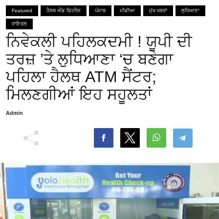
Featured
ਹੈਲਥ ਐਂਡ ਫਿਟਨੈਸ
ਪੰਜਾਬ
ਮੀਡੀਆ
ਮੁੱਖ ਖਬਰਾਂ
ਲੁਧਿਆਣਾ
ਵਾਇਰਲ
ਨਿਵੇਕਲੀ ਪਹਿਲਕਦਮੀ ! ਯੂਪੀ ਦੀ
ਤਰਜ਼ ’ਤੇ ਲੁਧਿਆਣਾ ‘ਚ ਬਣੇਗਾ
ਪਹਿਲਾ ਹੈਲਥ ATM ਸੈਂਟਰ;
ਮਿਲਣਗੀਆਂ ਇਹ ਸਹੂਲਤਾਂ
Admin