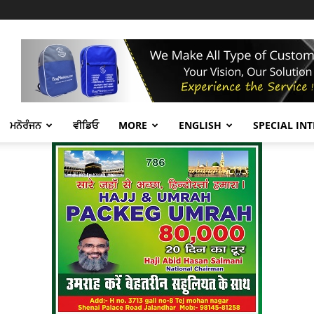
ਮਨੋਰੰਜਨ
ਵੀਡਿਓ
MORE
ENGLISH
SPECIAL IN