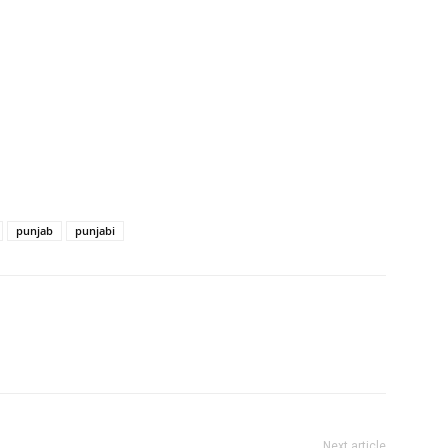
punjab
punjabi
Next article