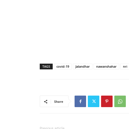
TAGS
covid-19
Jalandhar
nawanshahar
nri
Share
Previous article