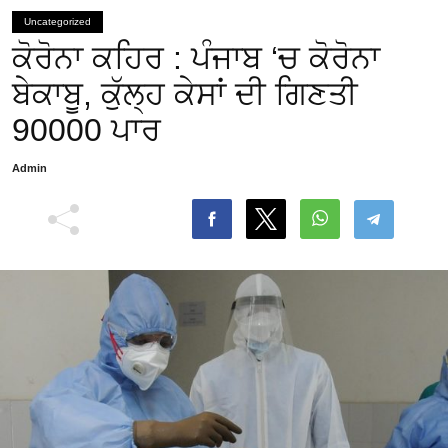
Uncategorized
ਕੋਰੋਨਾ ਕਹਿਰ : ਪੰਜਾਬ ‘ਚ ਕੋਰੋਨਾ
ਬੇਕਾਬੂ, ਕੁੱਲ੍ਹ ਕੇਸਾਂ ਦੀ ਗਿਣਤੀ
90000 ਪਾਰ
Admin