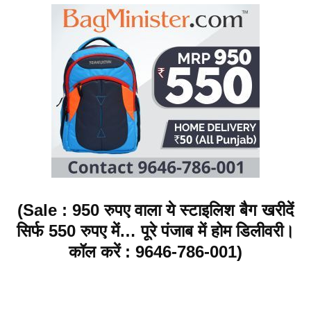
(
Sale
: 950 रुपए वाला ये स्टाइलिश बैग खरीदें
सिर्फ 550 रुपए में… पूरे पंजाब में होम डिलीवरी।
कॉल करें : 9646-786-001)