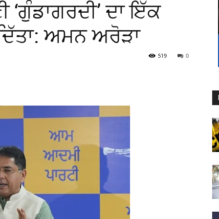
ੀ ‘ਗੁੰਡਾਗਰਦੀ’ ਦਾ ਇੱਕ
ਦਿੱਤਾ: ਅਮਨ ਅਰੋੜਾ
519
0