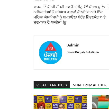
Previous article
ਭਾਜਪਾ ਦੇ ਕੇਂਦਰੀ ਮੰਤਰੀ ਰਵਨੀਤ ਬਿੱਟੂ ਵੱਲੋਂ ਪੰਜਾਬ ਪੁਲਿਸ ਦ
ਅਧਿਕਾਰੀਆਂ ਨੂੰ ਸ਼ਰੇਆਮ ਗਾਲ੍ਹਾਂ ਕੱਢਣੀਆਂ ਅਤੇ ਇੱਕ
ਮਹਿਲਾ ਐਸਐਸਪੀ ਨੂੰ ਧਮਕਾਉਣਾ ਬੇਹੱਦ ਨਿੰਦਣਯੋਗ ਅਤੇ
ਸ਼ਰਮਨਾਕ ਹੈ: ਬਲਤੇਜ ਪੰਨੂ
Admin
www.PunjabiBulletin.in
RELATED ARTICLES
MORE FROM AUTHOR