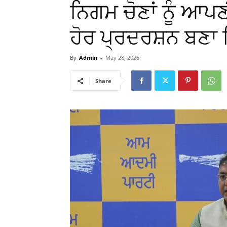
ਨਿਗਮ ਚੋਣਾਂ ਨੂੰ ਆਪਣ
ਹੋਰ ਪ੍ਰਦਰਸ਼ਨ ਬਣਾ 
By
Admin
-
May 28, 2026
Share