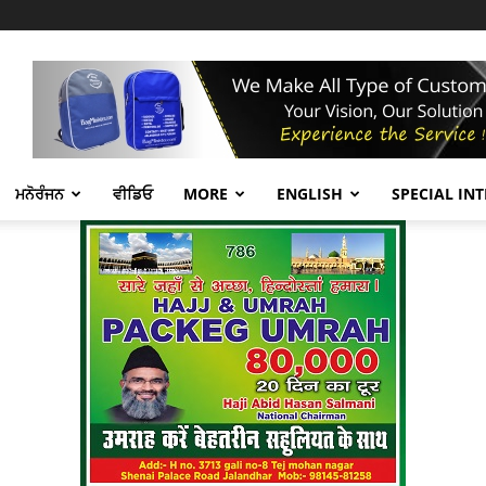
ਮਨੋਰੰਜਨ
ਵੀਡਿਓ
MORE
ENGLISH
SPECIAL IN