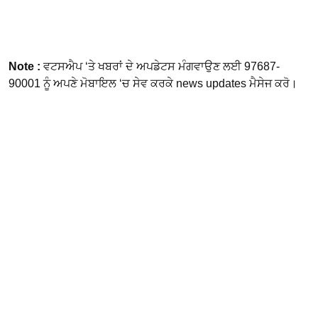
Note :
ਵਟਸਐਪ ‘ਤੇ ਖਬਰਾਂ ਦੇ ਅਪਡੇਟਸ ਮੰਗਵਾਉਣ ਲਈ 97687-
90001 ਨੂੰ ਅਪਣੇ ਮੋਬਾਇਲ ‘ਚ ਸੇਵ ਕਰਕੇ news updates ਮੈਸੇਜ ਕਰੋ।