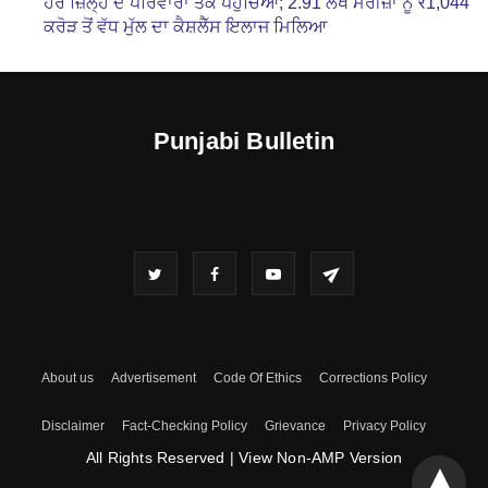
ਹਰ ਜ਼ਿਲ੍ਹੇ ਦੇ ਪਰਿਵਾਰਾਂ ਤੱਕ ਪਹੁੰਚਿਆ; 2.91 ਲੱਖ ਮਰੀਜ਼ਾਂ ਨੂੰ ₹1,044
ਕਰੋੜ ਤੋਂ ਵੱਧ ਮੁੱਲ ਦਾ ਕੈਸ਼ਲੈੱਸ ਇਲਾਜ ਮਿਲਿਆ
Punjabi Bulletin
About us
Advertisement
Code Of Ethics
Corrections Policy
Disclaimer
Fact-Checking Policy
Grievance
Privacy Policy
All Rights Reserved
|
View Non-AMP Version