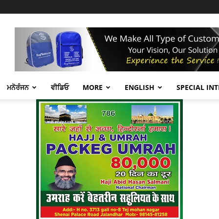
ਮਨੋਰੰਜਨ
ਵੀਡਿਓ
MORE
ENGLISH
SPECIAL IN