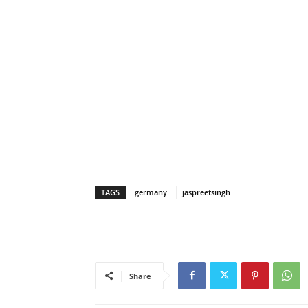
TAGS
germany
jaspreetsingh
Share