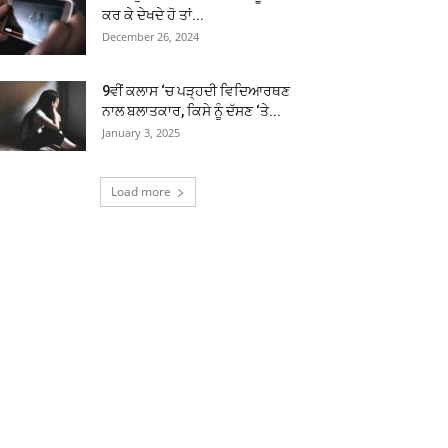
ਕਰ ਕੇ ਦੇਖਦੇ ਹੋ ਤਾਂ...
December 26, 2024
9ਵੀਂ ਕਲਾਸ ‘ਚ ਪੜ੍ਹਦੀ ਵਿਦਿਆਰਥਣ
ਨਾਲ ਬਲਾਤਕਾਰ, ਕਿਸੇ ਨੂੰ ਦੱਸਣ ‘ਤੇ...
January 3, 2025
Load more