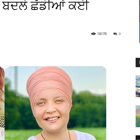
 ਬਦਲੇ ਛੱਡੀਆਂ ਕਈ
18170
0