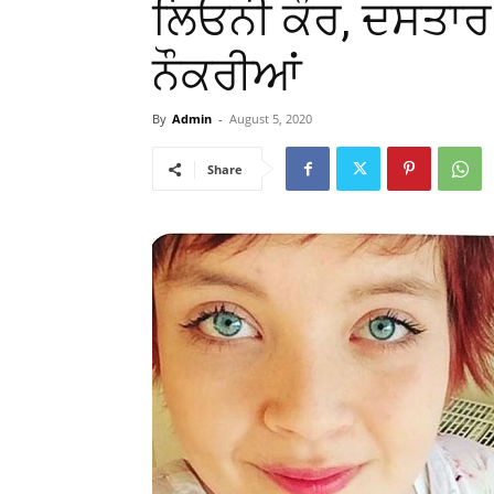
ਲਿਓਨੀ ਕੌਰ, ਦਸਤਾਰ
ਨੌਕਰੀਆਂ
By
Admin
-
August 5, 2020
Share