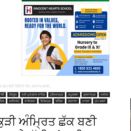
ਤ ਛੱਕ ਬਣੀ ਲਿਓਨੀ ਕੌਰ, ਦਸਤਾਰ ਬਦਲੇ...
ਾਲੀ
ਸੰਗਰੂਰ
ਸ੍ਰੀ ਮੁਕਤਸਰ ਸਾਹਿਬ
ਹੁਸ਼ਿਆਰਪੁਰ
ਕਪੂਰਥਲਾ
ਗੁਰਦਾਸਪੁਰ
ਜਲੰਧਰ
ਹਿਬ
ਫਰੀਦਕੋਟ
ਫਾਜ਼ਿਲਕਾ
ਫਿਰੋਜ਼ਪੁਰ
ਬਠਿੰਡਾ
ਬਰਨਾਲਾ
ਮਾਨਸਾ
ਮੁੱਖ ਖਬਰਾਂ
ੁੜੀ ਅੰਮ੍ਰਿਤ ਛੱਕ ਬਣੀ