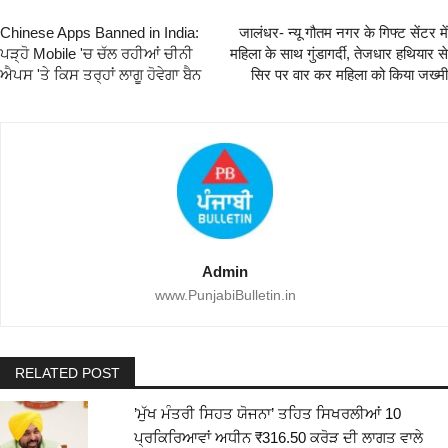
Chinese Apps Banned in India:
जालंधर- न्यू गौतम नगर के गिफ्ट सेंटर में
ਪੜ੍ਹੋ Mobile 'ਚ ਚੱਲ ਰਹੀਆਂ ਚੀਨੀ
महिला के साथ गुंडागर्दी, तेजधार हथियार से
ਐਪਸ 'ਤੇ ਕਿਸ ਤਰ੍ਹਾਂ ਲਾਗੂ ਹੋਵੇਗਾ ਬੈਨ
सिर पर वार कर महिला को किया जख्मी
Admin
www.PunjabiBulletin.in
RELATED POST
’ਮੁੱਖ ਮੰਤਰੀ ਸਿਹਤ ਯੋਜਨਾ’ ਤਹਿਤ ਸਿਖਰਲੀਆਂ 10
ਪ੍ਰਕਿਰਿਆਵਾਂ ਅਧੀਨ ₹316.50 ਕਰੋੜ ਦੀ ਲਾਗਤ ਵਾਲੇ