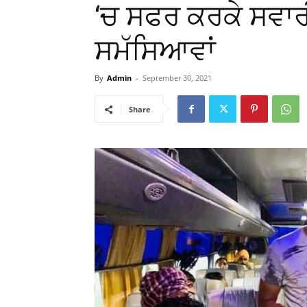
‘ਚ ਸਫਰ ਕਰਕੇ ਸਵਾਰ
ਸਮੱਸਿਆਵਾਂ
By
Admin
-
September 30, 2021
Share