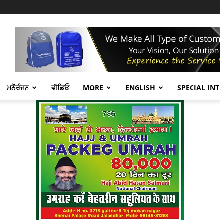
ਮਨੋਰੰਜਨ
ਵੀਡਿਓ
MORE
ENGLISH
SPECIAL IN