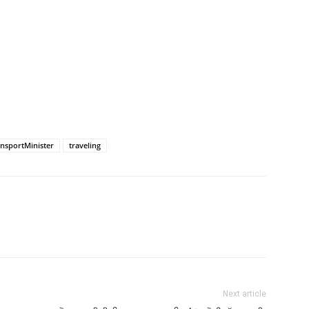
nsportMinister
traveling
Next article