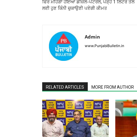
ਫਿਰ ਮਹਿੰਗਾ ਹੋਇਆ ਡੀਜ਼ਲ-ਪੈਟਰੋਲ, ਪੜ੍ਹੋ 1 ਲਿਟਰ ਤੇਲ
ਲਈ ਹੁਣ ਕਿੰਨੀ ਚੁਕਾਉਣੀ ਪਏਗੀ ਕੀਮਤ
Admin
www.PunjabiBulletin.in
RELATED ARTICLES
MORE FROM AUTHOR