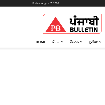
Friday, August 7, 2026
Punjabi
Bulletin
HOME
ਪੰਜਾਬ
ਨੈਸ਼ਨਲ
ਦੁਨੀਆ