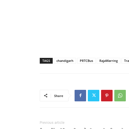
TAGS
chandigarh
PRTCBus
RajaWarring
Tra
Share
Previous article