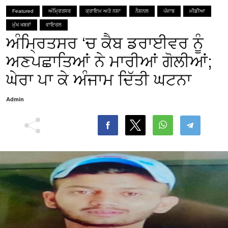
Featured
ਅੰਮ੍ਰਿਤਸਰ
ਕ੍ਰਾਇਮ ਅਤੇ ਨਸ਼ਾ
ਨੈਸ਼ਨਲ
ਪੰਜਾਬ
ਮੀਡੀਆ
ਮੁੱਖ ਖਬਰਾਂ
ਵਾਇਰਲ
ਅੰਮ੍ਰਿਤਸਰ ‘ਚ ਕੈਬ ਡਰਾਈਵਰ ਨੂੰ
ਅਣਪਛਾਤਿਆਂ ਨੇ ਮਾਰੀਆਂ ਗੋਲੀਆਂ;
ਘੇਰਾ ਪਾ ਕੇ ਅੰਜਾਮ ਦਿੱਤੀ ਘਟਨਾ
Admin