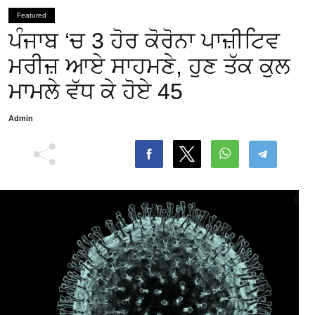
Featured
ਪੰਜਾਬ ‘ਚ 3 ਹੋਰ ਕੋਰੋਨਾ ਪਾਜ਼ੀਟਿਵ
ਮਰੀਜ਼ ਆਏ ਸਾਹਮਣੇ, ਹੁਣ ਤੱਕ ਕੁਲ
ਮਾਮਲੇ ਵੱਧ ਕੇ ਹੋਏ 45
Admin