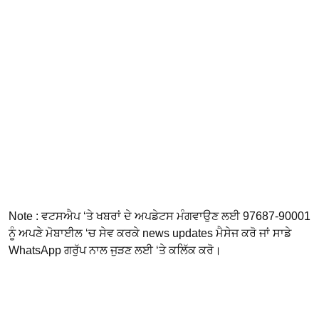
Note : ਵਟਸਐਪ ‘ਤੇ ਖਬਰਾਂ ਦੇ ਅਪਡੇਟਸ ਮੰਗਵਾਉਣ ਲਈ 97687-90001
ਨੂੰ ਅਪਣੇ ਮੋਬਾਈਲ ‘ਚ ਸੇਵ ਕਰਕੇ news updates ਮੈਸੇਜ ਕਰੋ ਜਾਂ ਸਾਡੇ
WhatsApp ਗਰੁੱਪ ਨਾਲ ਜੁੜਣ ਲਈ ‘ਤੇ ਕਲਿੱਕ ਕਰੋ।