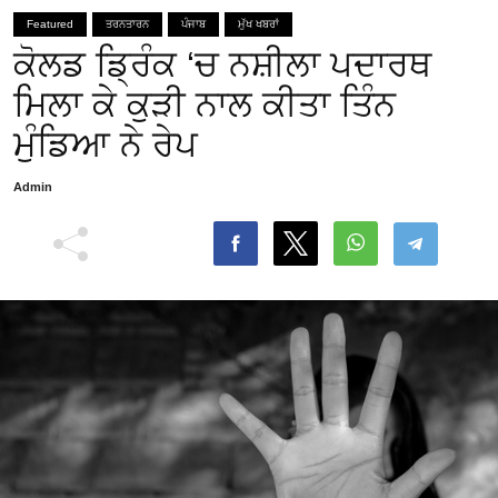
Featured
ਤਰਨਤਾਰਨ
ਪੰਜਾਬ
ਮੁੱਖ ਖਬਰਾਂ
ਕੋਲਡ ਡ੍ਰਿੰਕ ‘ਚ ਨਸ਼ੀਲਾ ਪਦਾਰਥ
ਮਿਲਾ ਕੇ ਕੁੜੀ ਨਾਲ ਕੀਤਾ ਤਿੰਨ
ਮੁੰਡਿਆ ਨੇ ਰੇਪ
Admin