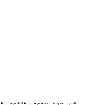
abi
punjabibulletin
punjabnews
studyvisa
youth