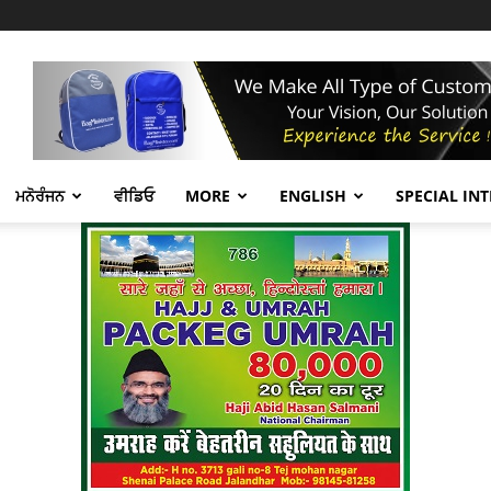
ਮਨੋਰੰਜਨ
ਵੀਡਿਓ
MORE
ENGLISH
SPECIAL IN