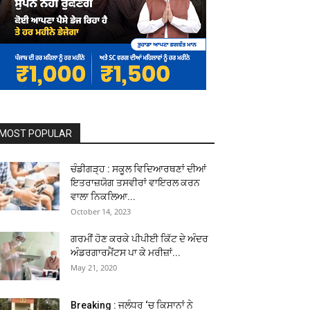
MOST POPULAR
ਚੰਡੀਗੜ੍ਹ : ਸਕੂਲ ਵਿਦਿਆਰਥਣਾਂ ਦੀਆਂ
ਇਤਰਾਜ਼ਯੋਗ ਤਸਵੀਰਾਂ ਵਾਇਰਲ ਕਰਨ
ਵਾਲਾ ਨਿਕਲਿਆ...
October 14, 2023
ਗਰਮੀਂ ਹੋਣ ਕਰਕੇ ਪੀਪੀਈ ਕਿੱਟ ਦੇ ਅੰਦਰ
ਅੰਡਰਗਾਰਮੈਂਟਸ ਪਾ ਕੇ ਮਰੀਜ਼ਾਂ...
May 21, 2020
Breaking : ਜਲੰਧਰ ‘ਚ ਕਿਸਾਨਾਂ ਨੇ