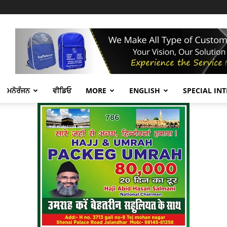
ਮਨੋਰੰਜਨ
ਵੀਡਿਓ
MORE
ENGLISH
SPECIAL IN