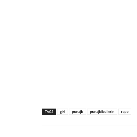
TAGS
girl
punajb
punajbibulletin
rape