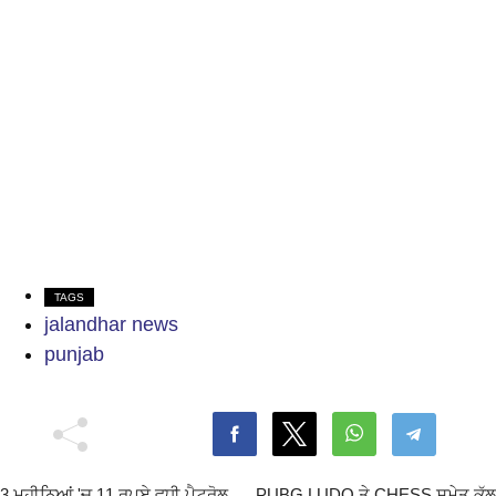
TAGS
jalandhar news
punjab
3 ਮਹੀਨਿਆਂ 'ਚ 11 ਰੁਪਏ ਵਧੀ ਪੈਟਰੋਲ
PUBG LUDO ਤੇ CHESS ਸਮੇਤ ਕੁੱਲ